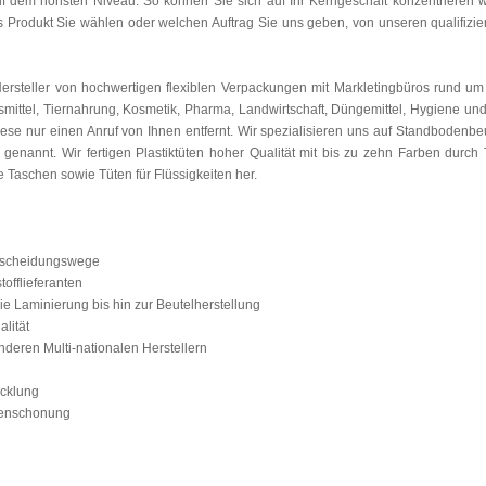
 auf dem höhsten Niveau. So können Sie sich auf Ihr Kerngeschäft konzentrieren
s Produkt Sie wählen oder welchen Auftrag Sie uns geben, von unseren qualifizie
Hersteller von hochwertigen flexiblen Verpackungen mit Markletingbüros rund u
smittel, Tiernahrung, Kosmetik, Pharma, Landwirtschaft, Düngemittel, Hygiene un
e nur einen Anruf von Ihnen entfernt. Wir spezialisieren uns auf Standbodenbeute
genannt. Wir fertigen Plastiktüten hoher Qualität mit bis zu zehn Farben durch 
e Taschen sowie Tüten für Flüssigkeiten her.
tscheidungswege
fflieferanten
 Laminierung bis hin zur Beutelherstellung
lität
ren Multi-nationalen Herstellern
cklung
enschonung