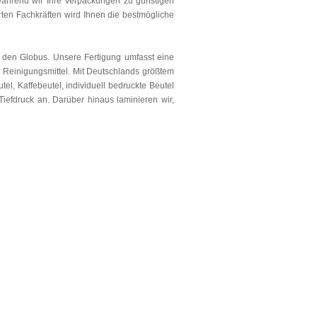
 während wir Ihre Verpackungen zu günstigen
rten Fachkräften wird Ihnen die bestmögliche
m den Globus. Unsere Fertigung umfasst eine
d Reinigungsmittel. Mit Deutschlands größtem
l, Kaffebeutel, individuell bedruckte Beutel
Tiefdruck an. Darüber hinaus laminieren wir,