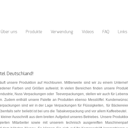
Über uns
Produkte
Verwendung
Videos
FAQ
Links
tel Deutschland!
äuft unsere Produktion auf Hochtouren. Mittlerweile sind wir zu einem Unterne
edener Farben und Größen aufweist. In vielen Bereichen finden unsere Produk
industrie, Nuss Verpackungen oder Teeverpackungen, stellen wir auch für Lebensm
norm. Zudem enthält unsere Palette an Produkten ebenso Messlöffel. Kundenwün
Verpackungen sind wir in der Lage Verpackungen für Flüssigkeiten, für Bäckereie
enfalls sehr beliebt ist bei uns die Tabakverpackung und vor allem Kaffeebeutel. W
kleiner Ausschnitt aus dem breiten Aufgebot unseres Betriebes. Unsere Produktion 
gierten Mitarbeiter sowie mit unserem technisch ausgereiften Maschinenpar