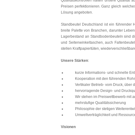
Qualitätskontrollen halten unsere Qualität
Preisen perfektionieren. Ganz gleich welche
Lösung angeboten.
Standbeutel Deutschland ist ein führender 
breite Palette von Branchen, darunter Leben
Lagerbestand an Standbodenbeuteln sind dies
und Seitenwinkeltaschen, auch Faltenbeutel 
stellen Kraftpapiertüten, wiederverschließbar
Unsere Stärken
:
kurze Informations- und schnelle En
Kooperation mit den führenden Rohsto
Vertikaler Betrieb- vom Druck, über die
hervorragende Design- und Druckqua
Wir stehen im Preiswettbewerb mit ande
mehrstufige Qualitätssicherung
Philosophie der stetigen Weiterentwi
Umweltverträglichkeit und Ressourc
Visionen