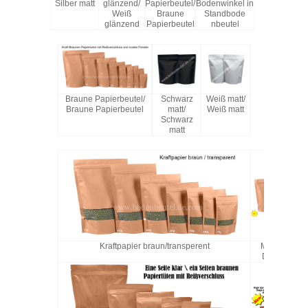
Silber matt
glänzend/
Papierbeutel/
Bodenwinkel in
Weiß
Braune
Standbode
glänzend
Papierbeutel
nbeutel
Braune Papierbeutel/
Schwarz
Weiß matt/
Braune Papierbeutel
matt/
Weiß matt
Schwarz
matt
Kraftpapier braun/transperent
Mit recycle
Druckversch