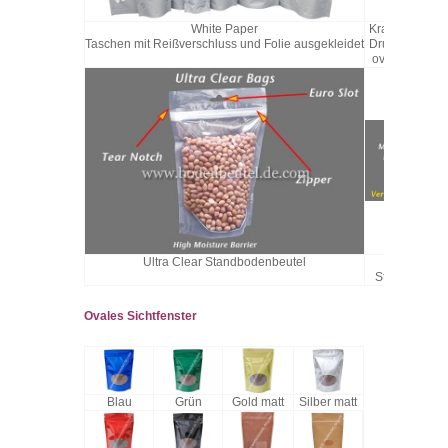
White Paper
Kraftpapierbeu
Taschen mit Reißverschluss und Folie ausgekleidet
Druckverschlu
ovalem Sichtf
Ultra Clear Standbodenbeutel
Ultra Cle
Standbodenb
Ovales Sichtfenster
Blau
Grün
Gold matt
Silber matt