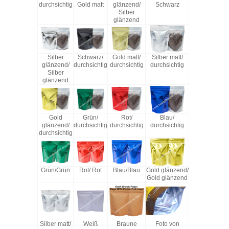
durchsichtig
Gold matt
glänzend/
Schwarz
Silber
glänzend
Silber
Schwarz/
Gold matt/
Silber matt/
glänzend/
durchsichtig
durchsichtig
durchsichtig
Silber
glänzend
Gold
Grün/
Rot/
Blau/
glänzend/
durchsichtig
durchsichtig
durchsichtig
durchsichtig
Grün/Grün
Rot/ Rot
Blau/Blau
Gold glänzend/
Gold glänzend
Silber matt/
Weiß
Braune
Foto von