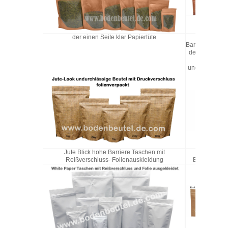
der einen Seite klar Papiertüte
Hohe
Barriereeigens
der Papierbeut
Sichtfenst
und Druckvers
Jute Blick hohe Barriere Taschen mit
Jute Blick 
Reißverschluss- Folienauskleidung
Barriere Ta